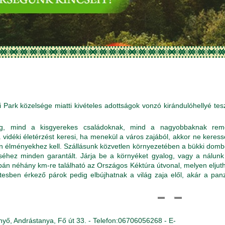
 Park közelsége miatti kivételes adottságok vonzó kirándulóhellyé tes
ság, mind a kisgyerekes családoknak, mind a nagyobbaknak rem
a vidéki életérzést keresi, ha menekül a város zajából, akkor ne keres
len élményekhez kell. Szállásunk közvetlen környezetében a bükki dom
séhez minden garantált. Járja be a környéket gyalog, vagy a nálunk
pán néhány km-re található az Országos Kéktúra útvonal, melyen eljut
ettesben érkező párok pedig elbújhatnak a világ zaja elől, akár a pan
yő, Andrástanya, Fő út 33. - Telefon:06706056268 - E-