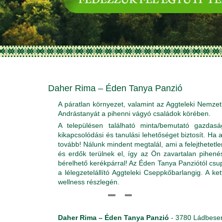
Daher Rima – Éden Tanya Panzió
A páratlan környezet, valamint az Aggteleki Nemzeti
Andrástanyát a pihenni vágyó családok körében.
A településen található minta/bemutató gazda
kikapcsolódási és tanulási lehetőséget biztosít. Ha 
tovább! Nálunk mindent megtalál, ami a felejthetet
és erdők terülnek el, így az Ön zavartalan pihené
bérelhető kerékpárral! Az Éden Tanya Panziótól csu
a lélegzetelállító Aggteleki Cseppkőbarlangig. A k
wellness részlegén.
Daher Rima – Éden Tanya Panzió
- 3780 Ládbesen