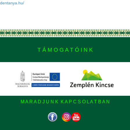
/edentanya.hu/
T Á M O G A T Ó I N K
M A R A D J U N K K A P C S O L A T B A N