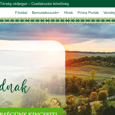
Térség védjegye – Csatlakozási lehetőség
Főoldal
Bemutatkozunk
Hírek
Príma Porták
Vendég