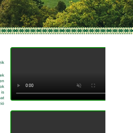
zik
ek
sen
bok
 is
hat
zió