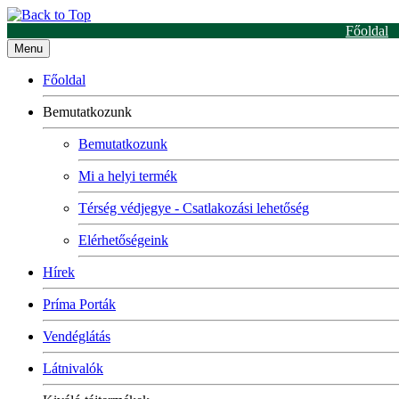
Főoldal
Menu
Főoldal
Bemutatkozunk
Bemutatkozunk
Mi a helyi termék
Térség védjegye - Csatlakozási lehetőség
Elérhetőségeink
Hírek
Príma Porták
Vendéglátás
Látnivalók