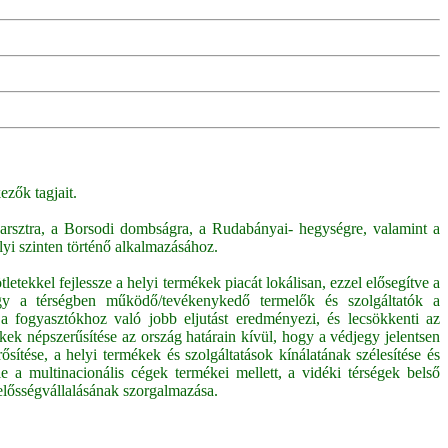
zők tagjait.
arsztra, a Borsodi dombságra, a Rudabányai- hegységre, valamint a
elyi szinten történő alkalmazásához.
etekkel fejlessze a helyi termékek piacát lokálisan, ezzel elősegítve a
ogy a térségben működő/tevékenykedő termelők és szolgáltatók a
a fogyasztókhoz való jobb eljutást eredményezi, és lecsökkenti az
ek népszerűsítése az ország határain kívül, hogy a védjegy jelentsen
ősítése, a helyi termékek és szolgáltatások kínálatának szélesítése és
 a multinacionális cégek termékei mellett, a vidéki térségek belső
lelősségvállalásának szorgalmazása.