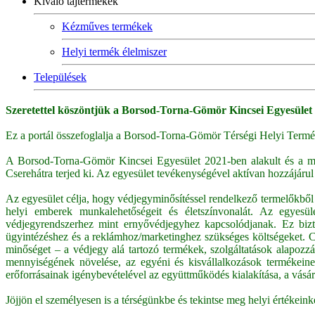
Kiváló tájtermékek
Kézműves termékek
Helyi termék élelmiszer
Települések
Szeretettel köszöntjük a Borsod-Torna-Gömör Kincsei Egyesület
Ez a portál összefoglalja a Borsod-Torna-Gömör Térségi Helyi Termék
A Borsod-Torna-Gömör Kincsei Egyesület 2021-ben alakult és a műk
Cserehátra terjed ki. Az egyesület tevékenységével aktívan hozzájárul 
Az egyesület célja, hogy védjegyminősítéssel rendelkező termelőkből és
helyi emberek munkalehetőségeit és életszínvonalát. Az egyesü
védjegyrendszerhez mint ernyővédjegyhez kapcsolódjanak. Ez bizto
ügyintézéshez és a reklámhoz/marketinghez szükséges költségeket. Cé
minőséget – a védjegy alá tartozó termékek, szolgáltatások alapozzák 
mennyiségének növelése, az egyéni és kisvállalkozások termékeinek
erőforrásainak igénybevételével az együttműködés kialakítása, a vásár
Jöjjön el személyesen is a térségünkbe és tekintse meg helyi értékeink