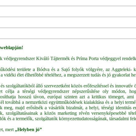
 weblapján!
 védjegyrendszer Kiváló Tájtermék és Príma Porta védjeggyel rendelke
ödési területe a Bódva és a Sajó folyók völgyére, az Aggteleki- k
a vidéki élet élhetőbbé tételéhez, a megszerzett tudás és jó gyakorlat h
 szolgáltatókból álló szervezetként közös erőfeszítéssel és innovatív ötl
let célja a térségi védjegyrendszer népszerűsítése oly módon, h
síthatja hosszú távon, európai szinten azt a kritikus tömeget, ami 
l továbbá a nemzetközi együttműködések kialakítása és a helyi termék
meg, majd erősítsék a vásárlók bizalmát, a helyi, térségi identitás er
, szolgáltatásainak a közös marketing révén versenyképesebbé tétele
lók és a termelők, szolgáltatók környezettudatosságának, társadalmi fe
et, mert
„Helyben jó”