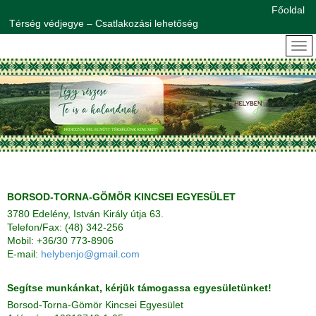
Főoldal
Térség védjegye – Csatlakozási lehetőség
BORSOD-TORNA-GÖMÖR KINCSEI EGYESÜLET
3780 Edelény, István Király útja 63.
Telefon/Fax: (48) 342-256
Mobil: +36/30 773-8906
E-mail:
helybenjo@gmail.com
Segítse munkánkat, kérjük támogassa egyesületünket!
Borsod-Torna-Gömör Kincsei Egyesület