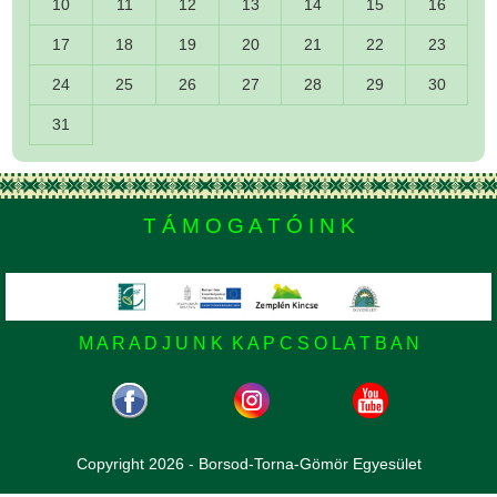
10
11
12
13
14
15
16
17
18
19
20
21
22
23
24
25
26
27
28
29
30
31
T Á M O G A T Ó I N K
M A R A D J U N K K A P C S O L A T B A N
Copyright 2026 - Borsod-Torna-Gömör Egyesület