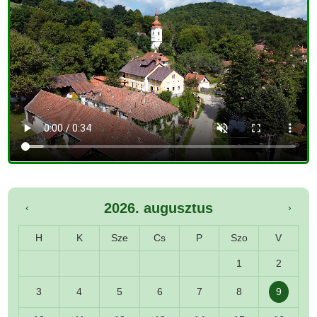
2026. augusztus
‹
›
H
K
Sze
Cs
P
Szo
V
1
2
3
4
5
6
7
8
9