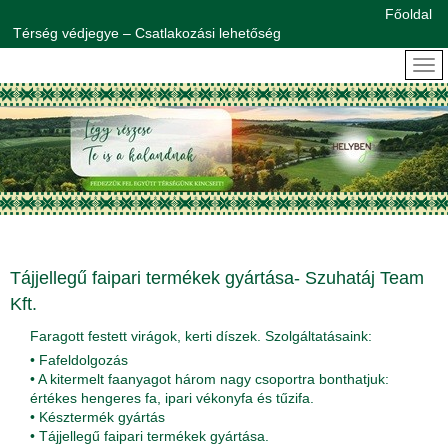
Főoldal
Térség védjegye – Csatlakozási lehetőség
Tájjellegű faipari termékek gyártása- Szuhatáj Team
Kft.
Faragott festett virágok, kerti díszek. Szolgáltatásaink:
• Fafeldolgozás
• A kitermelt faanyagot három nagy csoportra bonthatjuk:
értékes hengeres fa, ipari vékonyfa és tűzifa.
• Késztermék gyártás
• Tájjellegű faipari termékek gyártása.