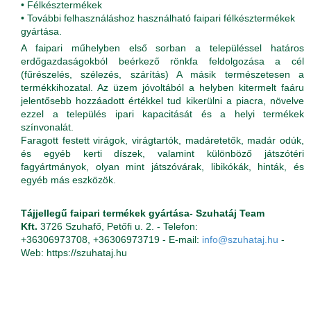
• Félkésztermékek
• További felhasználáshoz használható faipari félkésztermékek
gyártása.
A faipari műhelyben első sorban a településsel határos
erdőgazdaságokból beérkező rönkfa feldolgozása a cél
(fűrészelés, szélezés, szárítás) A másik természetesen a
termékkihozatal. Az üzem jóvoltából a helyben kitermelt faáru
jelentősebb hozzáadott értékkel tud kikerülni a piacra, növelve
ezzel a település ipari kapacitását és a helyi termékek
színvonalát.
Faragott festett virágok, virágtartók, madáretetők, madár odúk,
és egyéb kerti díszek, valamint különböző játszótéri
fagyártmányok, olyan mint játszóvárak, libikókák, hinták, és
egyéb más eszközök.
Tájjellegű faipari termékek gyártása- Szuhatáj Team
Kft.
3726 Szuhafő, Petőfi u. 2. - Telefon:
+36306973708, +36306973719 - E-mail:
info@szuhataj.hu
-
Web: https://szuhataj.hu