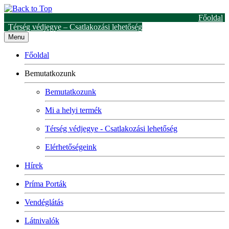
Főoldal
Térség védjegye – Csatlakozási lehetőség
Menu
Főoldal
Bemutatkozunk
Bemutatkozunk
Mi a helyi termék
Térség védjegye - Csatlakozási lehetőség
Elérhetőségeink
Hírek
Príma Porták
Vendéglátás
Látnivalók