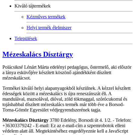
Kiváló tájtermékek
Kézműves termékek
Helyi termék élelmiszer
Települések
Mézeskalács Dísztárgy
Polácsikné Lénárt Márta edelényi pedagógus, őstermelő, aki először
a lánya esküvőjére készített köszönő ajándékként díszített
mézeskalácsot.
Termékei kiváló helyi alapanyagokból készülnek. A kézzel készített
édességek között a mézeskalács is újra reneszánszát éli. A
mandulával, mazsolával, dióval, zöld tökmaggal, szórócukorral és
tojáshabbal díszített mézeskalács termék már több éve a Borsod-
Torna-Gömör Egyesület védjegyrendszerének tagja.
Mézeskalács Dísztárgy
3780 Edelény, Borsodi út 4. 1/2. - Telefon:
+36303379242 - E-mail:
Ez az e-mail-cím a szpemrobotok elleni
védelem alatt áll. Megtekintéséhez engedélyeznie kell a JavaScript