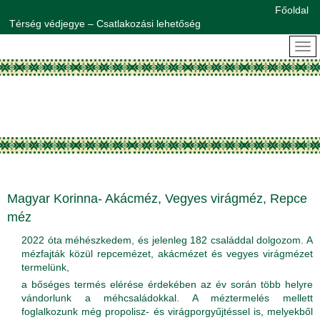
Főoldal
Térség védjegye – Csatlakozási lehetőség
Magyar Korinna- Akácméz, Vegyes virágméz, Repce
méz
2022 óta méhészkedem, és jelenleg 182 családdal dolgozom. A
mézfajták közül repcemézet, akácmézet és vegyes virágmézet
termelünk,
a bőséges termés elérése érdekében az év során több helyre
vándorlunk a méhcsaládokkal. A méztermelés mellett
foglalkozunk még propolisz- és virágporgyűjtéssel is, melyekből