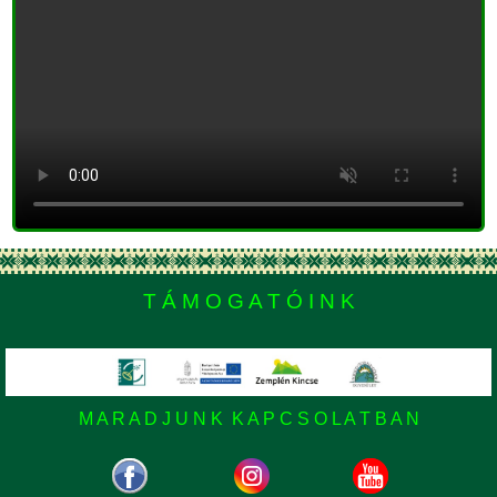
T Á M O G A T Ó I N K
M A R A D J U N K K A P C S O L A T B A N