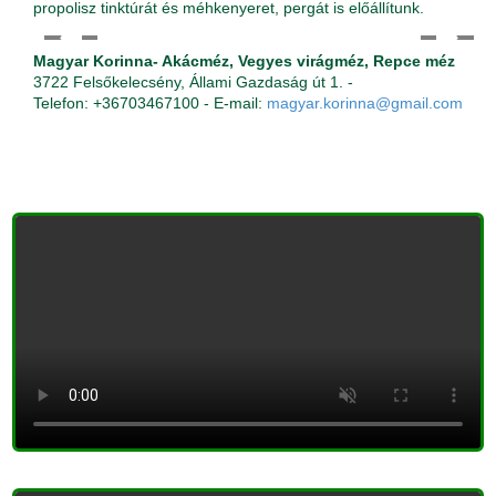
propolisz tinktúrát és méhkenyeret, pergát is előállítunk.
Magyar Korinna- Akácméz, Vegyes virágméz, Repce méz
3722 Felsőkelecsény, Állami Gazdaság út 1. -
Telefon: +36703467100 - E-mail:
magyar.korinna@gmail.com