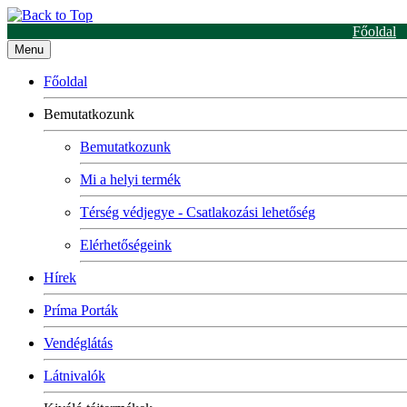
Főoldal
Menu
Főoldal
Bemutatkozunk
Bemutatkozunk
Mi a helyi termék
Térség védjegye - Csatlakozási lehetőség
Elérhetőségeink
Hírek
Príma Porták
Vendéglátás
Látnivalók