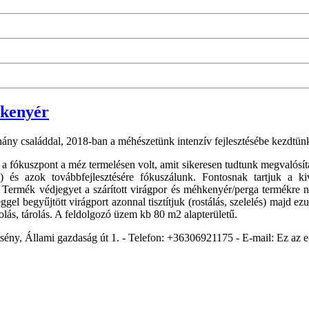
hkenyér
hány családdal, 2018-ban a méhészetünk intenzív fejlesztésébe kezdtün
a fókuszpont a méz termelésen volt, amit sikeresen tudtunk megvalósíta
tás) és azok továbbfejlesztésére fókuszálunk. Fontosnak tartjuk a
Termék védjegyet a szárított virágpor és méhkenyér/perga termékre ny
éggel begyűjtött virágport azonnal tisztítjuk (rostálás, szelelés) majd
olás, tárolás. A feldolgozó üzem kb 80 m2 alapterületű.
ény, Állami gazdaság út 1. - Telefon: +36306921175 - E-mail:
Ez az e