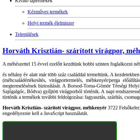
Kiváló tájtermékek
Kézműves termékek
Helyi termék élelmiszer
Települések
Horváth Krisztián- szárított virágpor, mé
A méhészettel 15 évvel ezelőtt kezdtünk hobbi szinten foglalkozni né
és néhány év alatt már több száz családdal termeltünk. A kezdetekben 
(méhcsaládértékesítés, virágportermelés, méhkenyér/perga előállí
megtermelésének biztosítását. A Borsod-Torna-Gömör Térségi Helyi 
Sajógalgóc, Bódva) gyűjtött virágporból történik. A napi rendszeress
történik a termékek további feldolgozása: fagyasztás, szárítás, csomag
Horváth Krisztián- szárított virágpor, méhkenyér
3722 Felsőkelecs
engedélyeznie kell a JavaScript használatát.