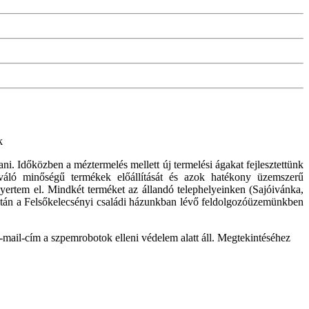
k
ni. Időközben a méztermelés mellett új termelési ágakat fejlesztettünk
 kiváló minőségű termékek előállítását és azok hatékony üzemszerű
ertem el. Mindkét terméket az állandó telephelyeinken (Sajóivánka,
 ezután a Felsőkelecsényi családi házunkban lévő feldolgozóüzemünkben
-mail-cím a szpemrobotok elleni védelem alatt áll. Megtekintéséhez