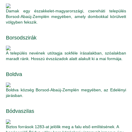
Damak egy északkelet-magyarországi, csereháti település
Borsod-Abaúj-Zemplén megyében, amely dombokkal körülvett
völgyben fekszik.
Borsodszirák
A település nevének utótagja sokféle írásalakban, szóalakban
maradt ránk. Hosszú évszázadok alatt alakult ki a mai formája.
Boldva
Boldva község Borsod-Abaúj-Zemplén megyében, az Edelényi
járásban.
Bódvaszilas
Biztos források 1283-at jelölik meg a falu első említésének. A