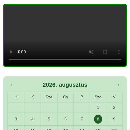
2026. augusztus
‹
›
H
K
Sze
Cs
P
Szo
V
1
2
3
4
5
6
7
8
9