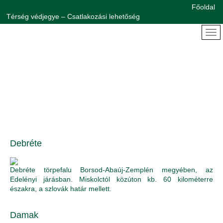
Főoldal
Térség védjegye – Csatlakozási lehetőség
Debréte
Debréte törpefalu Borsod-Abaúj-Zemplén megyében, az
Edelényi járásban. Miskolctól közúton kb. 60 kilométerre
északra, a szlovák határ mellett.
Damak