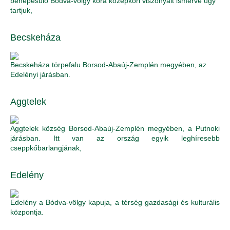
benépesülő Bódva-völgy kora középkori viszonyait ismerve úgy
tartjuk,
Becskeháza
Becskeháza törpefalu Borsod-Abaúj-Zemplén megyében, az
Edelényi járásban.
Aggtelek
Aggtelek község Borsod-Abaúj-Zemplén megyében, a Putnoki
járásban. Itt van az ország egyik leghíresebb
cseppkőbarlangjának,
Edelény
Edelény a Bódva-völgy kapuja, a térség gazdasági és kulturális
központja.