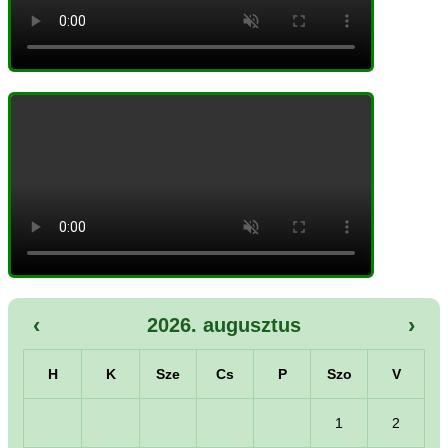
‹
›
2026. augusztus
H
K
Sze
Cs
P
Szo
V
1
2