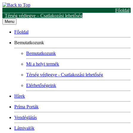
Főoldal
Térség védjegye – Csatlakozási lehetőség
Menu
Főoldal
Bemutatkozunk
Bemutatkozunk
Mi a helyi termék
Térség védjegye - Csatlakozási lehetőség
Elérhetőségeink
Hírek
Príma Porták
Vendéglátás
Látnivalók