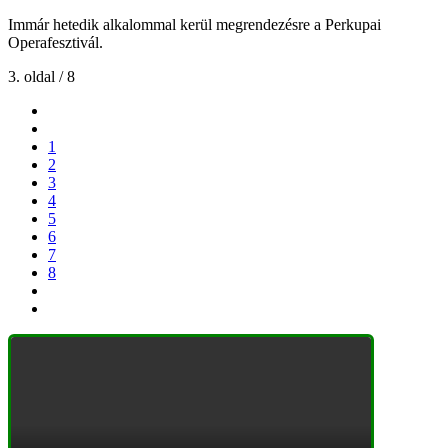
Immár hetedik alkalommal kerül megrendezésre a Perkupai
Operafesztivál.
3. oldal / 8
1
2
3
4
5
6
7
8