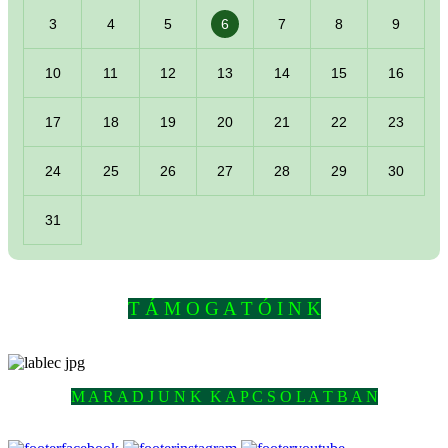
3
4
5
6
7
8
9
10
11
12
13
14
15
16
17
18
19
20
21
22
23
24
25
26
27
28
29
30
31
T Á M O G A T Ó I N K
M A R A D J U N K K A P C S O L A T B A N