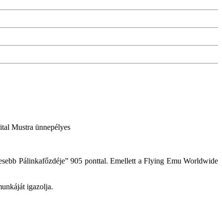
ital Mustra ünnepélyes
yesebb Pálinkafőzdéje” 905 ponttal. Emellett a Flying Emu Worldwide
unkáját igazolja.