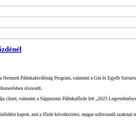
őzdénél
 a Nemzeti Pálinkakiválóság Program, valamint a Gin és Egyéb Szeszes
lismerésben részesült.
kája címet, valamint a Sáppusztai Pálinkafőzde lett „2025 Legeredmén
nősítést kapott, ami a főzde következetes, magas színvonalú szakmai m