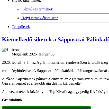
Kiváló tájtermékek
Kézműves termékek
Helyi termék élelmiszer
Települések
Kiemelkedő sikerek a Sáppusztai Pálinkaf
Megjelent: 2026. február 06
2026. február 3-án, az Agrárminisztérium rendezésében tartották meg
eredményhirdetését. A Sáppusztai Pálinkafőzde több rangos szakmai e
A főzde Kajszibarack pálinkája elnyerte az Agrárminisztérium Pálin
Gin aranyérmet és a legjobb gin díját is kiérdemelte.
A nevezett tételek közül nyolc Top Kiválóság, egy pedig Kiválóság mi
Gratulálunk!