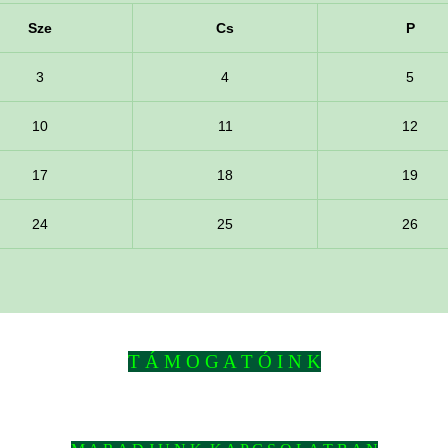
Sze
Cs
P
3
4
5
10
11
12
17
18
19
24
25
26
T Á M O G A T Ó I N K