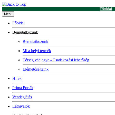
Főoldal
Menu
Főoldal
Bemutatkozunk
Bemutatkozunk
Mi a helyi termék
Térség védjegye - Csatlakozási lehetőség
Elérhetőségeink
Hírek
Príma Porták
Vendéglátás
Látnivalók